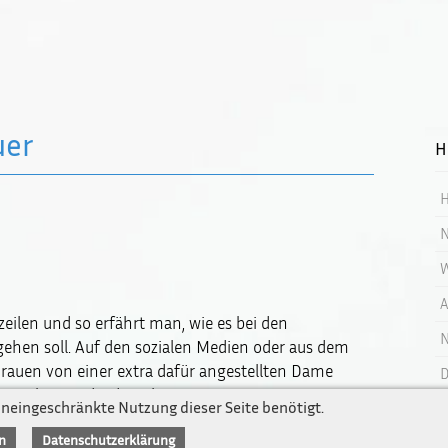
uer
H
H
N
W
A
gzeilen und so erfährt man, wie es bei den
N
hen soll. Auf den sozialen Medien oder aus dem
Newsletter
rauen von einer extra dafür angestellten Dame
D
Impressum / Kontakt
äume bringt, die den Charme einer
uneingeschränkte Nutzung dieser Seite benötigt.
Datenschutz
W
sollen Securitys, Ledersofas und alkoholische
n
Datenschutzerklärung
ine oder andere mit K.o.-Tropfen gestreckt gewesen
B