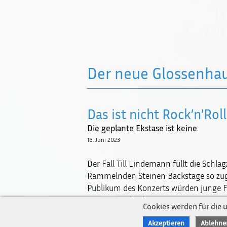
Der neue Glossenha
Das ist nicht Rock’n’Roll
Die geplante Ekstase ist keine.
16. Juni 2023
Der Fall Till Lindemann füllt die Schla
Rammelnden Steinen Backstage so zuge
Publikum des Konzerts würden junge F
"gecastet", die die jungen Damen in R
Cookies werden für die 
Turnhallenumkleide haben sollen. Dort 
Akzeptieren
Ablehne
Getränke warten, von denen wohl das e