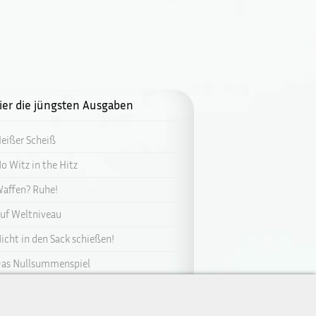
ier die jüngsten Ausgaben
eißer Scheiß
o Witz in the Hitz
affen? Ruhe!
uf Weltniveau
icht in den Sack schießen!
as Nullsummenspiel
ahlwitz
ergmann übernehmen Sie!