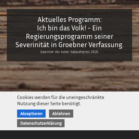
Aktuelles Programm:
Ich bin das Volk! - Ein
Regierungsprogramm seiner
Severinität in Groebner Verfassung.
Der Neue Glossenhauer
Gewinner des österr. Kabarettpreis 2026.
Newsletter
Impressum / Kontakt
Datenschutz
Cookies werden für die uneingeschränkte
Nutzung dieser Seite benötigt.
Akzeptieren
Ablehnen
Datenschutzerklärung