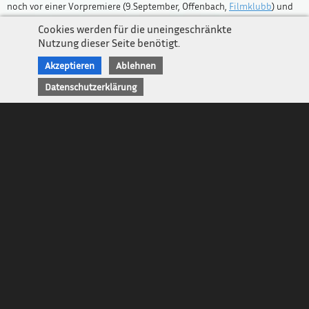
noch vor einer Vorpremiere (9.September, Offenbach,
Filmklubb
) und
Datenschutz
dazwischen macht er auch noch einen Vierteljahresrückblick (11.
Cookies werden für die uneingeschränkte
September, Frankfurt, Buch&Wein). Ein sehr fleissiger Mensch also.
Nutzung dieser Seite benötigt.
Auch wenn man das gerade als Bezieher_in des Newsletters nicht so
Akzeptieren
Ablehnen
merkt.
Datenschutzerklärung
Denn obendrein ist gerade Weltpolitik. Und das nicht nur dauernd,
sondern auch noch ständig und überall. Quasi: global.
Wie etwa zur Zeit in Peking, wo sich gerade alle zusammen finden, die
mit dem neuen Obermacker des Planeten, der Volksrepublik China
also, BFF werden wollen.
Und damit ist „Best Friends Forever“ gemeint.
Das ist klar, weil der Autor erstens so ein total hipper (sagt man noch
„hip“?), jugendlicher (sagt man noch „jugendlich“?) internet-affiner
(wahnsinnig hippes, jugendliches Wort, oder?) Typ von knapp 55 Jahren
ist, der voll lässig Abkürzungen in die Suchmaschine eingeben kann,
und zweitens weil andere Bedeutungen von BFF - wie „Bürger für
Frankfurt“ etwa - global gesehen keinen Sinn ergeben würden.
Wobei man überhaupt gar nicht weiß, ob eine Partei, die gerne mal mit