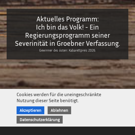
Aktuelles Programm:
Ich bin das Volk! - Ein
Regierungsprogramm seiner
Severinität in Groebner Verfassung.
Der Neue Glossenhauer
Gewinner des österr. Kabarettpreis 2026.
Newsletter
Impressum / Kontakt
Datenschutz
Cookies werden für die uneingeschränkte
Nutzung dieser Seite benötigt.
Akzeptieren
Ablehnen
Datenschutzerklärung